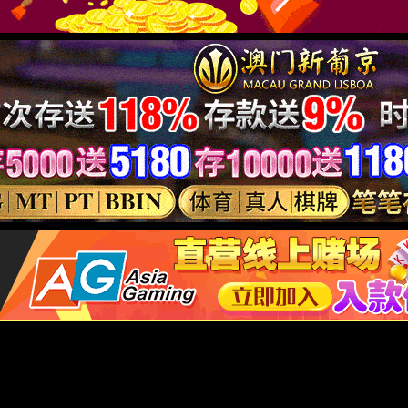
ZLS-L三叶立式罗茨鼓风机
ZLS-WM三叶中压卧式罗