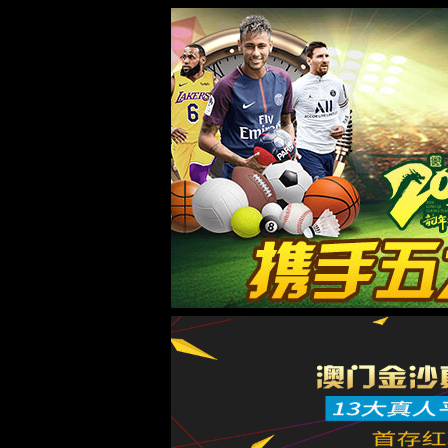
beat365亚洲体育投注