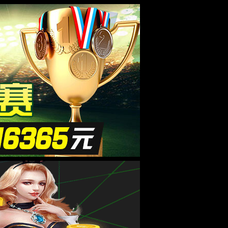
中心
产品展示
案例展示
联系我们
快捷联系