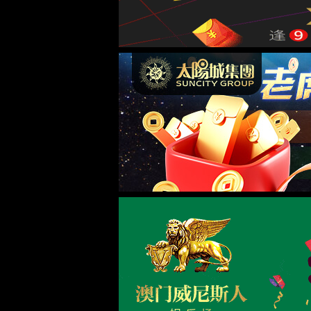
ZLS
-产品展示
ZLS-W三叶卧式罗茨鼓风机
ZLS-WM三叶中压卧式罗茨鼓风机
Z
LS-W
三
ZLS-L三叶立式罗茨鼓风机
1.
口径：
φ
渔尔乐系列罗茨鼓风机
2
.
流量：
1
ZLS-VWM三叶卧式罗茨真空泵
3
.
压力：
9
ZLS-VW三叶卧式罗茨真空泵
ZLE-L二叶立式罗茨鼓风机