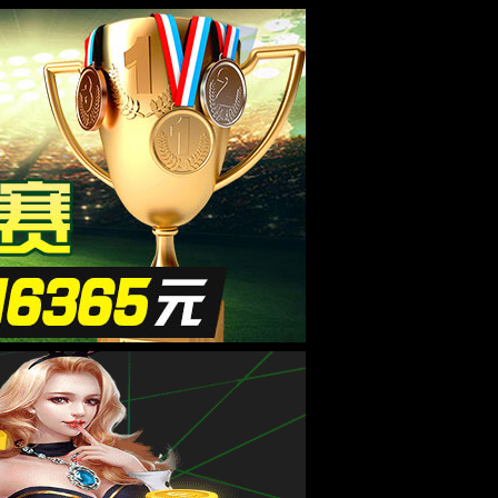
中心
产品展示
案例展示
联系我们
快捷联系